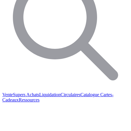
Vente
Supers Achats
Liquidation
Circulaires
Catalogue
Cartes-
Cadeaux
Ressources