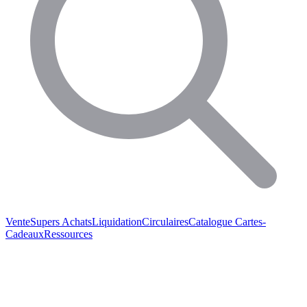
Vente
Supers Achats
Liquidation
Circulaires
Catalogue
Cartes-
Cadeaux
Ressources