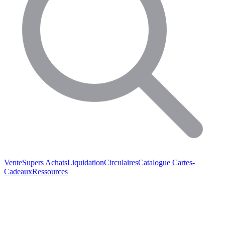
Vente
Supers Achats
Liquidation
Circulaires
Catalogue
Cartes-
Cadeaux
Ressources