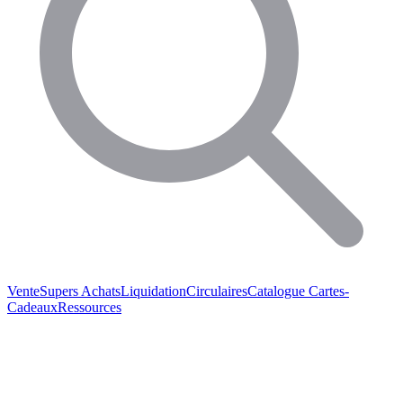
Vente
Supers Achats
Liquidation
Circulaires
Catalogue
Cartes-
Cadeaux
Ressources