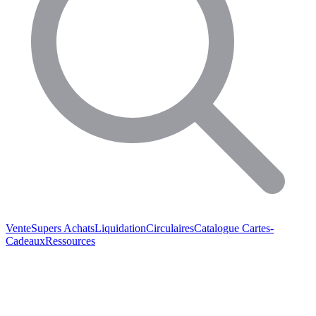
Vente
Supers Achats
Liquidation
Circulaires
Catalogue
Cartes-
Cadeaux
Ressources