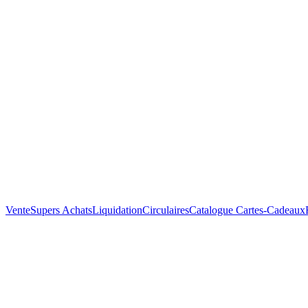
Vente
Supers Achats
Liquidation
Circulaires
Catalogue
Cartes-Cadeaux