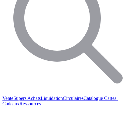
Vente
Supers Achats
Liquidation
Circulaires
Catalogue
Cartes-
Cadeaux
Ressources