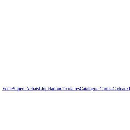
Vente
Supers Achats
Liquidation
Circulaires
Catalogue
Cartes-Cadeaux