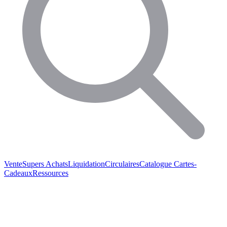
Vente
Supers Achats
Liquidation
Circulaires
Catalogue
Cartes-
Cadeaux
Ressources