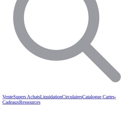
Vente
Supers Achats
Liquidation
Circulaires
Catalogue
Cartes-
Cadeaux
Ressources