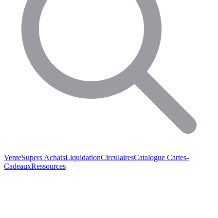
Vente
Supers Achats
Liquidation
Circulaires
Catalogue
Cartes-
Cadeaux
Ressources