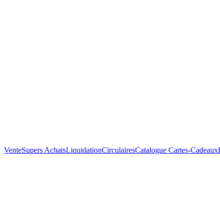
Vente
Supers Achats
Liquidation
Circulaires
Catalogue
Cartes-Cadeaux