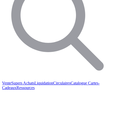
Vente
Supers Achats
Liquidation
Circulaires
Catalogue
Cartes-
Cadeaux
Ressources