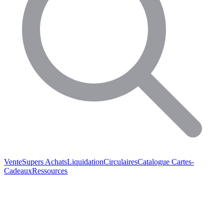
Vente
Supers Achats
Liquidation
Circulaires
Catalogue
Cartes-
Cadeaux
Ressources