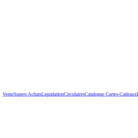
Vente
Supers Achats
Liquidation
Circulaires
Catalogue
Cartes-Cadeaux