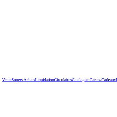
Vente
Supers Achats
Liquidation
Circulaires
Catalogue
Cartes-Cadeaux