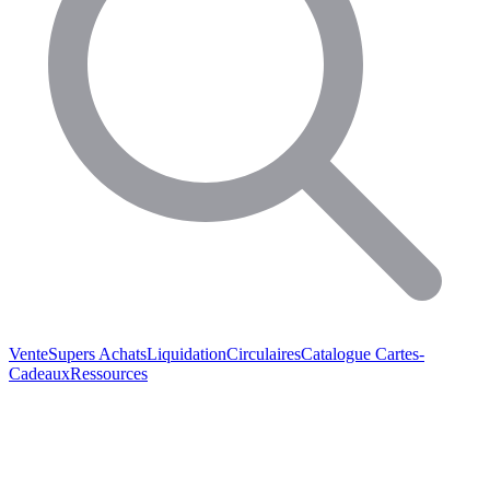
Vente
Supers Achats
Liquidation
Circulaires
Catalogue
Cartes-
Cadeaux
Ressources