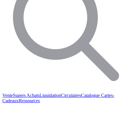
Vente
Supers Achats
Liquidation
Circulaires
Catalogue
Cartes-
Cadeaux
Ressources