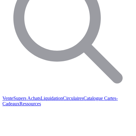
Vente
Supers Achats
Liquidation
Circulaires
Catalogue
Cartes-
Cadeaux
Ressources