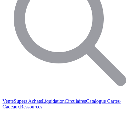
Vente
Supers Achats
Liquidation
Circulaires
Catalogue
Cartes-
Cadeaux
Ressources