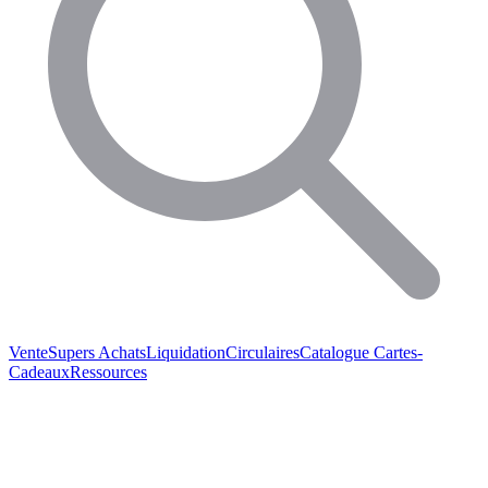
Vente
Supers Achats
Liquidation
Circulaires
Catalogue
Cartes-
Cadeaux
Ressources