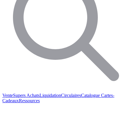
Vente
Supers Achats
Liquidation
Circulaires
Catalogue
Cartes-
Cadeaux
Ressources