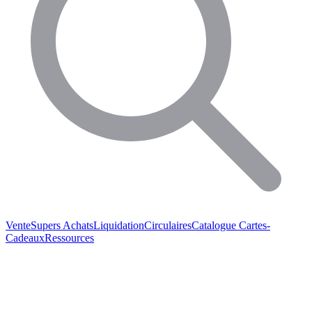
Vente
Supers Achats
Liquidation
Circulaires
Catalogue
Cartes-
Cadeaux
Ressources