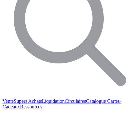
Vente
Supers Achats
Liquidation
Circulaires
Catalogue
Cartes-
Cadeaux
Ressources