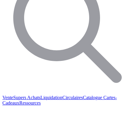
Vente
Supers Achats
Liquidation
Circulaires
Catalogue
Cartes-
Cadeaux
Ressources