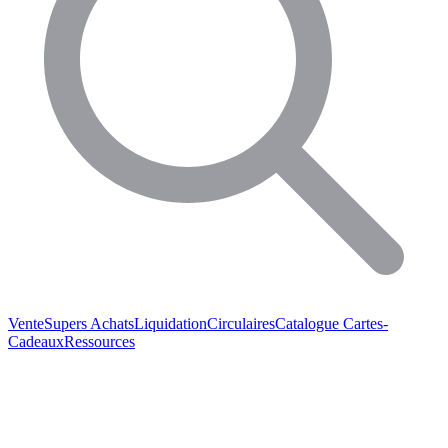
Vente
Supers Achats
Liquidation
Circulaires
Catalogue
Cartes-
Cadeaux
Ressources