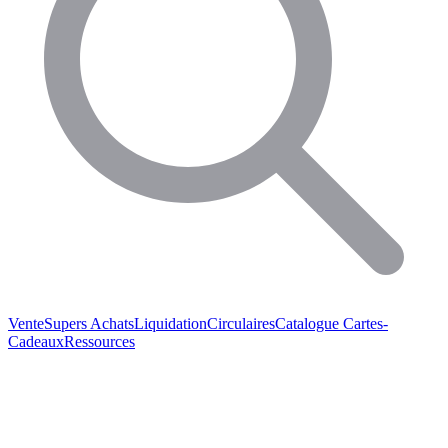
Vente
Supers Achats
Liquidation
Circulaires
Catalogue
Cartes-
Cadeaux
Ressources