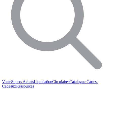
Vente
Supers Achats
Liquidation
Circulaires
Catalogue
Cartes-
Cadeaux
Ressources