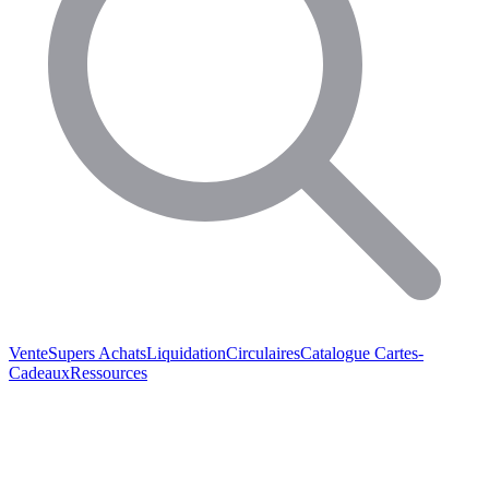
Vente
Supers Achats
Liquidation
Circulaires
Catalogue
Cartes-
Cadeaux
Ressources