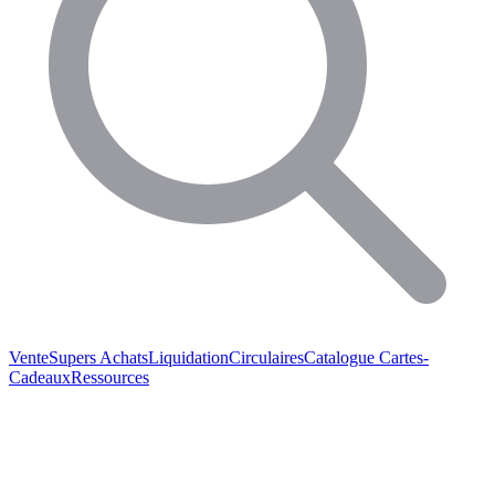
Vente
Supers Achats
Liquidation
Circulaires
Catalogue
Cartes-
Cadeaux
Ressources