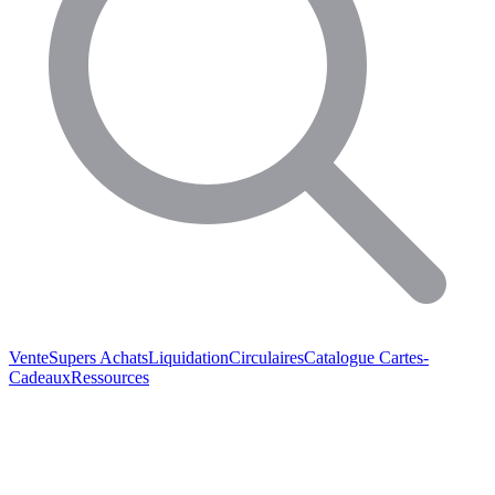
Vente
Supers Achats
Liquidation
Circulaires
Catalogue
Cartes-
Cadeaux
Ressources