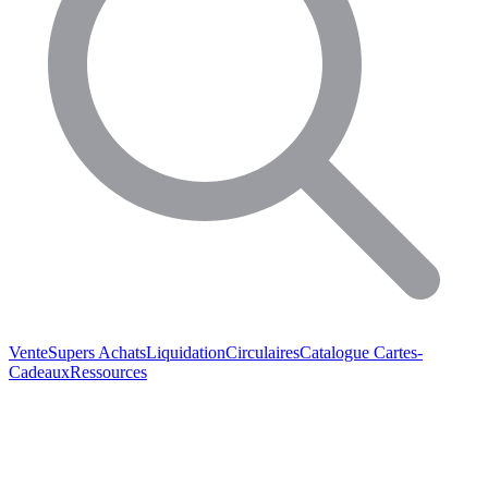
Vente
Supers Achats
Liquidation
Circulaires
Catalogue
Cartes-
Cadeaux
Ressources