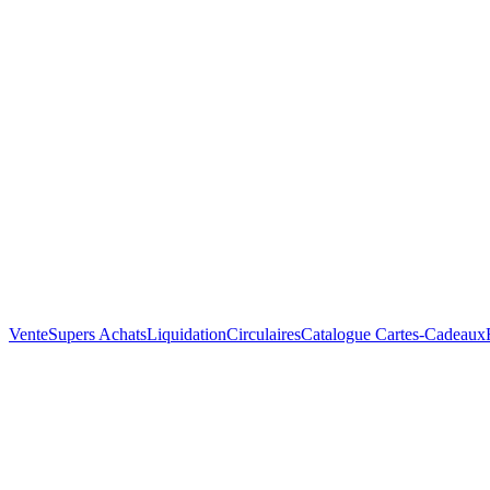
Vente
Supers Achats
Liquidation
Circulaires
Catalogue
Cartes-Cadeaux