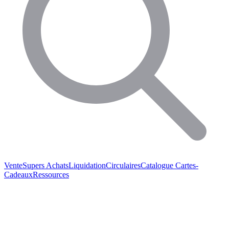
Vente
Supers Achats
Liquidation
Circulaires
Catalogue
Cartes-
Cadeaux
Ressources