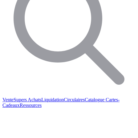
Vente
Supers Achats
Liquidation
Circulaires
Catalogue
Cartes-
Cadeaux
Ressources