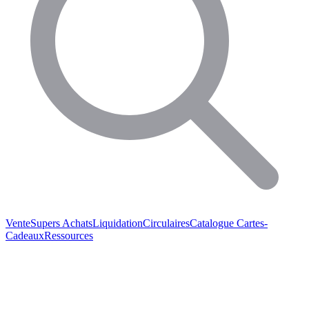
Vente
Supers Achats
Liquidation
Circulaires
Catalogue
Cartes-
Cadeaux
Ressources