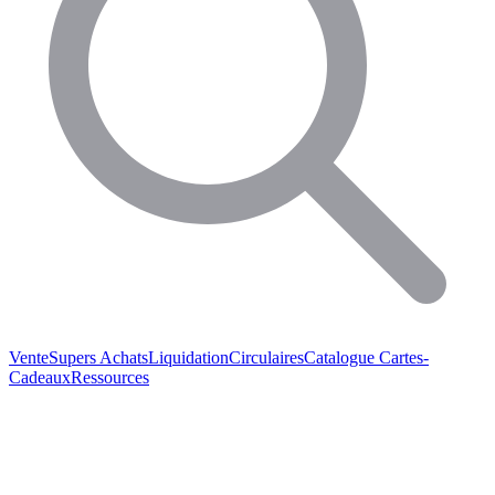
Vente
Supers Achats
Liquidation
Circulaires
Catalogue
Cartes-
Cadeaux
Ressources