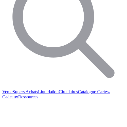
Vente
Supers Achats
Liquidation
Circulaires
Catalogue
Cartes-
Cadeaux
Ressources