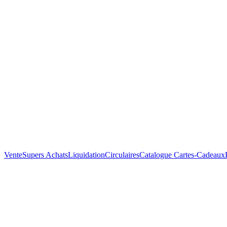
Vente
Supers Achats
Liquidation
Circulaires
Catalogue
Cartes-Cadeaux