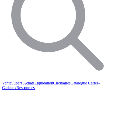
Vente
Supers Achats
Liquidation
Circulaires
Catalogue
Cartes-
Cadeaux
Ressources