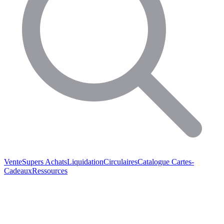
Vente
Supers Achats
Liquidation
Circulaires
Catalogue
Cartes-
Cadeaux
Ressources