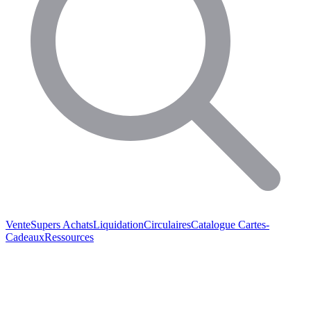
Vente
Supers Achats
Liquidation
Circulaires
Catalogue
Cartes-
Cadeaux
Ressources