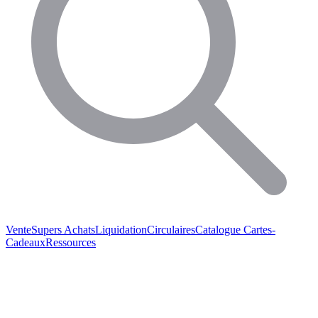
Vente
Supers Achats
Liquidation
Circulaires
Catalogue
Cartes-
Cadeaux
Ressources