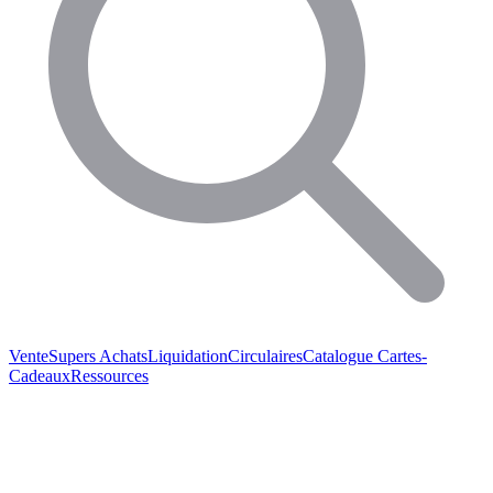
Vente
Supers Achats
Liquidation
Circulaires
Catalogue
Cartes-
Cadeaux
Ressources