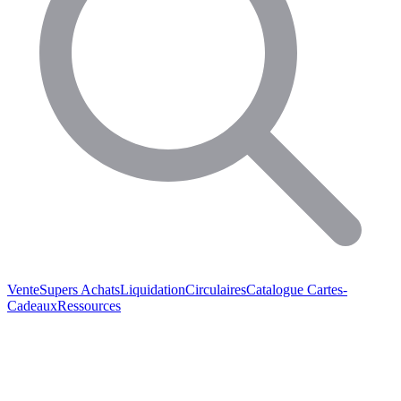
Vente
Supers Achats
Liquidation
Circulaires
Catalogue
Cartes-
Cadeaux
Ressources