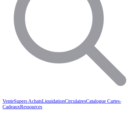
Vente
Supers Achats
Liquidation
Circulaires
Catalogue
Cartes-
Cadeaux
Ressources