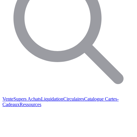
Vente
Supers Achats
Liquidation
Circulaires
Catalogue
Cartes-
Cadeaux
Ressources