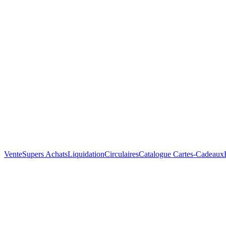
Vente
Supers Achats
Liquidation
Circulaires
Catalogue
Cartes-Cadeaux