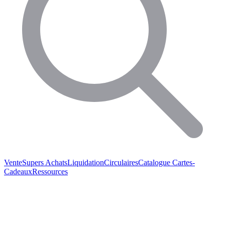
Vente
Supers Achats
Liquidation
Circulaires
Catalogue
Cartes-
Cadeaux
Ressources