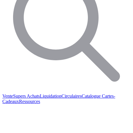
Vente
Supers Achats
Liquidation
Circulaires
Catalogue
Cartes-
Cadeaux
Ressources